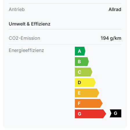
Preise & Ablieferung
Antrieb
Allrad
Unsere Preise verstehen sich inkl. 8.1% MwSt. Die optionale
Ablieferpauschale von CHF 430.- enthält:
- aktuelle Vignette
Umwelt & Effizienz
- volle Tankfüllung
- administrative Immatrikulation
CO2-Emission
194 g/km
Energieeffizienz
A
Kurz gesagt:
B
Probieren Sie uns aus.
C
Wir freuen uns auf Ihre Nachricht.
D
E
Änderungen & Irrtümer vorbehalten.
F
G
G