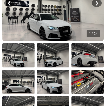
❮
❯
1 / 24