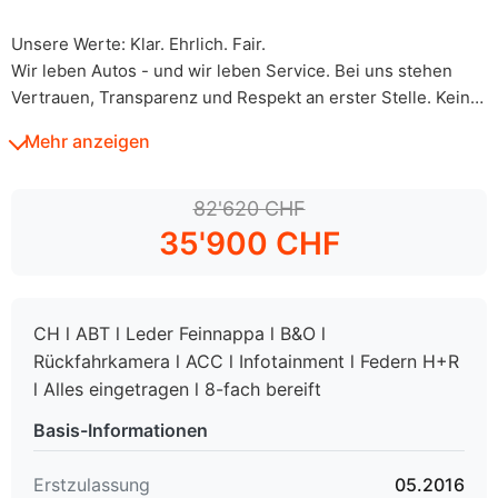
Unsere Werte: Klar. Ehrlich. Fair.
Wir leben Autos - und wir leben Service. Bei uns stehen
Vertrauen, Transparenz und Respekt an erster Stelle. Kein
Verkaufsdruck, keine leeren Versprechen. Nur ehrliche
Mehr anzeigen
Beratung auf Augenhöhe. Persönlich, per Telefon, E-Mail
oder WhatsApp. Wir sprechen Deutsch, Englisch und
Albanisch.
82'620 CHF
35'900 CHF
Besichtigung & Probefahrt
Bitte vereinbaren Sie vorab einen Termin - so nehmen wir
CH l ABT l Leder Feinnappa l B&O l
uns Zeit für Sie. Auch ausserhalb unserer Öffnungszeiten,
Rückfahrkamera l ACC l Infotainment l Federn H+R
wenn gewünscht.
l Alles eingetragen l 8-fach bereift
Basis-Informationen
Leasing & Finanzierung
Einfach. Transparent. Fair. Wir zeigen Ihnen, was für Sie
Erstzulassung
05.2016
passt - ob Leasing oder Finanzierung. Optional mit