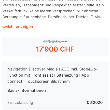
Vertrauen, Transparenz und Respekt an erster Stelle. Kein
Verkaufsdruck, keine leeren Versprechen. Nur ehrliche
Beratung auf Augenhöhe. Persönlich, per Telefon, E-Mail
oder WhatsApp. Wir sprechen Deutsch, Englisch und
Mehr anzeigen
Albanisch.
Besichtigung & Probefahrt
41'500 CHF
Bitte vereinbaren Sie vorab einen Termin - so nehmen wir
17'900 CHF
uns Zeit für Sie. Auch ausserhalb unserer Öffnungszeiten,
wenn gewünscht.
Navigation Discover Media l ACC inkl. Stop&Go-
Leasing & Finanzierung
Funktion mit Front assist l Sitzheizung l App
Einfach. Transparent. Fair. Wir zeigen Ihnen, was für Sie
connect l Touchscreen Bildschirm
passt - ob Leasing oder Finanzierung. Optional mit
Versicherung direkt in der Rate integriert. Wir erklären alles
Basis-Informationen
- verständlich und auf Ihre Bedürfnisse abgestimmt.
Erstzulassung
06.2020
Eintausch & Ankauf