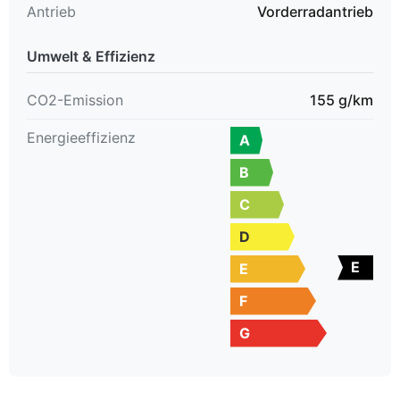
Antrieb
Vorderradantrieb
Probieren Sie uns aus.
Wir freuen uns auf Ihre Nachricht.
Umwelt & Effizienz
Änderungen & Irrtümer vorbehalten.
CO2-Emission
155 g/km
Energieeffizienz
A
B
C
D
E
E
F
G